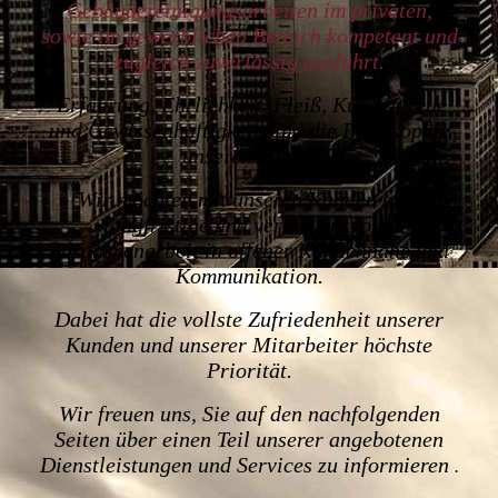
Gebäudereinigungsarbeiten im privaten,
sowie
im gewerblichen Bereich kompetent und
zugleich zuverlässig ausführt.
Erfahrung, Ehrlichkeit, Fleiß, Kundentreue
und Gewissenhaftigkeit sind die Philosophie
unserer Firma.
Wir möchten mit unseren Kunden eine
langfristige und vertrauensvolle
Zusammenarbeit in offener Kundennähe und
Kommunikation.
Dabei hat die vollste Zufriedenheit unserer
Kunden und unserer Mitarbeiter höchste
Priorität.
Wir freuen uns, Sie auf den nachfolgenden
Seiten über einen Teil unserer angebotenen
Dienstleistungen und Services zu informieren
.