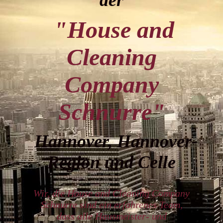
der
"House and
Cleaning
Company
Schnurre"
Hannover, Hannover-
Region und Celle
Wir, die House and Cleaning Company
Schnurre sind ein erfahrenes Team,
dass alle Hausmeister- und