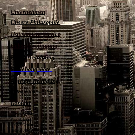
Unternehmen
Unsere Philosophie
Hausmeisterservice
Gebäudereinigung
Fensterreinigung
Stellenangebote
Anfrage Reinigung
Anfrage Hausservice
Kontakt
Oliver Schnurre
Kiebitzkamp 4
29352 Großmoor
Tel: 05085-9999687