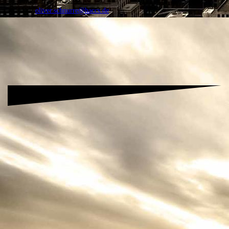
Mobil: 0172-5622233
Mail:
oliver.schnurre@haccs.de